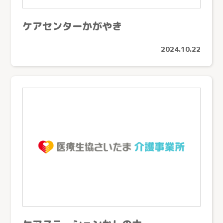
ケアセンターかがやき（川口市）
定期巡回随時対応型訪問介護看護
ケアステーションかしの木（草加市）
ケアセンターかがやき
夜間対応型訪問介護
医療生協さいたまふじみ野ケアセンター（ふじみ野市）
介護付有料老人ホーム
2024.10.22
ケアセンターすこやか（川口市）
介護老人保健施設
ケアセンターかもがわ（上尾市）
ケアセンターひだまり（春日部市）
生協介護センターこだま（上里町）
ケアセンターはんのう（飯能市）
生協ケアセンターたかしな（川越市）
医療生協おおみやケアセンター（さいたま市）
深谷生協訪問看護ステーション（深谷市）
さんとめホーム（所沢市）
介護付有料老人ホーム 桂の樹（所沢市）