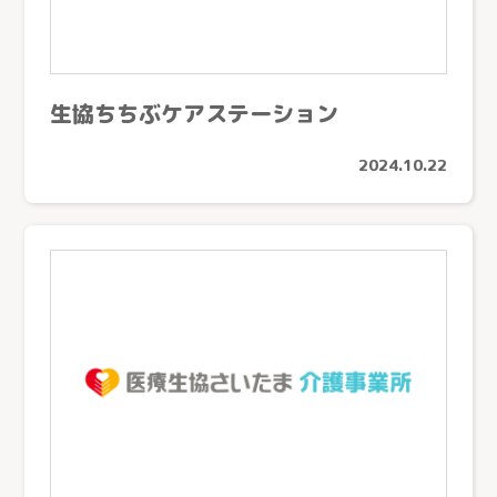
医療生協さいたまの介護
サービス紹介
生協ちちぶケアステーション
サービス紹介トップ
事業所を探す
2024.10.22
看護小規模多機能型居宅介護
事業所を探すトップ
小規模多機能型居宅介護
採用情報
ケアステーションうらしん（さいたま市）
グループホーム
ケアセンターきょうどう（川口市）
お知らせ
居宅介護支援
ケアセンターとこしん（所沢市）
お問い合わせ
訪問看護
ケアセンターさきたま（行田市）
訪問介護
熊谷生協ケアセンター（熊谷市）
個人情報の取り扱いについて
→
通所介護
生協ちちぶケアステーション（秩父市）
通所リハビリテーション