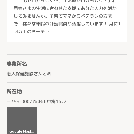
「自宅で自分らしく…」「地域で自分らしく…」利
介護付有料老人ホーム
用者さまの生活に合わせた支援にあなたの力を活か
ケアセンターすこやか（川口市）
介護老人保健施設
してみませんか。子育てママからベテランの方ま
ケアセンターかもがわ（上尾市）
で、様々な年齢の介護職員が活躍しています！ 月に1
ケアセンターひだまり（春日部市）
回以上のミーテ …
生協介護センターこだま（上里町）
ケアセンターはんのう（飯能市）
事業所名
生協ケアセンターたかしな（川越市）
老人保健施設さんとめ
医療生協おおみやケアセンター（さいたま市）
深谷生協訪問看護ステーション（深谷市）
所在地
さんとめホーム（所沢市）
〒359-0002 所沢市中富1622
介護付有料老人ホーム 桂の樹（所沢市）
老人保健施設さんとめ（所沢市）
老人保健施設みぬま（川口市）
Google Map