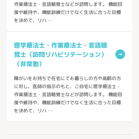
ケアセンターひだまり（春日部市）
作業療法士・言語聴覚士などが訪問します。 機能回
復や維持や、機能訓練だけでなく生活に合った目標
生協介護センターこだま（上里町）
を決めて、リハ …
ケアセンターはんのう（飯能市）
生協ケアセンターたかしな（川越市）
理学療法士・作業療法士・言語聴
医療生協おおみやケアセンター（さいたま市）
覚士（訪問リハビリテーション）
→
深谷生協訪問看護ステーション（深谷市）
（非常勤）
さんとめホーム（所沢市）
障がいをお持ちで在宅にてお暮らしの方や高齢の方
介護付有料老人ホーム 桂の樹（所沢市）
に対し、医師の指示のもと、ご自宅に理学療法士・
老人保健施設さんとめ（所沢市）
作業療法士・言語聴覚士などが訪問します。 機能回
復や維持や、機能訓練だけでなく生活に合った目標
老人保健施設みぬま（川口市）
を決めて、リハ …