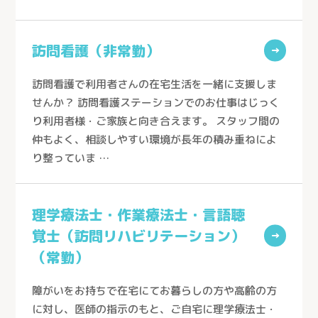
事業所を探すトップ
小規模多機能型居宅介護
採用情報
ケアステーションうらしん（さいたま市）
訪問看護（非常勤）
グループホーム
→
ケアセンターきょうどう（川口市）
お知らせ
居宅介護支援
訪問看護で利用者さんの在宅生活を一緒に支援しま
ケアセンターとこしん（所沢市）
お問い合わせ
訪問看護
せんか？ 訪問看護ステーションでのお仕事はじっく
ケアセンターさきたま（行田市）
り利用者様・ご家族と向き合えます。 スタッフ間の
訪問介護
熊谷生協ケアセンター（熊谷市）
仲もよく、相談しやすい環境が長年の積み重ねによ
個人情報の取り扱いについて
→
通所介護
り整っていま …
生協ちちぶケアステーション（秩父市）
通所リハビリテーション
ケアセンターかがやき（川口市）
定期巡回随時対応型訪問介護看護
理学療法士・作業療法士・言語聴
ケアステーションかしの木（草加市）
覚士（訪問リハビリテーション）
夜間対応型訪問介護
→
医療生協さいたまふじみ野ケアセンター（ふじみ野市）
（常勤）
介護付有料老人ホーム
ケアセンターすこやか（川口市）
介護老人保健施設
障がいをお持ちで在宅にてお暮らしの方や高齢の方
ケアセンターかもがわ（上尾市）
に対し、医師の指示のもと、ご自宅に理学療法士・