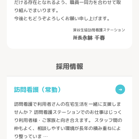
だける存在となれるよう、職員一同力を合わせて取
り組んでまいります。
今後ともどうぞよろしくお願い申し上げます。
深谷生協訪問看護ステーション
永躰 千春
所長
とじる
採用情報
訪問看護（常勤）
→
医療生協さいたまの介護
訪問看護で利用者さんの在宅生活を一緒に支援しま
サービス紹介
せんか？ 訪問看護ステーションでのお仕事はじっく
り利用者様・ご家族と向き合えます。 スタッフ間の
サービス紹介トップ
事業所を探す
仲もよく、相談しやすい環境が長年の積み重ねによ
り整っていま …
看護小規模多機能型居宅介護