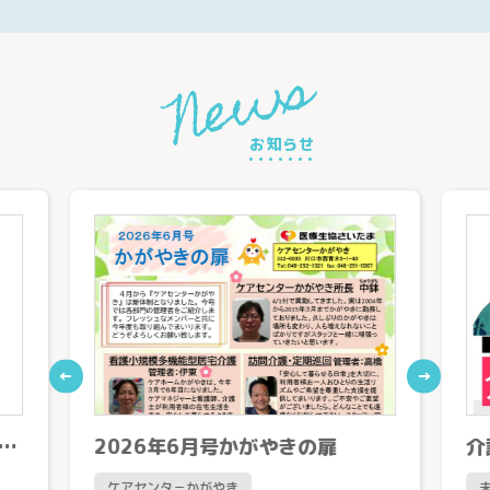
News
お知らせ
←
→
ムページをリニューアルしました
2026年6月号かがやきの扉
介
ケアセンタ－かがやき