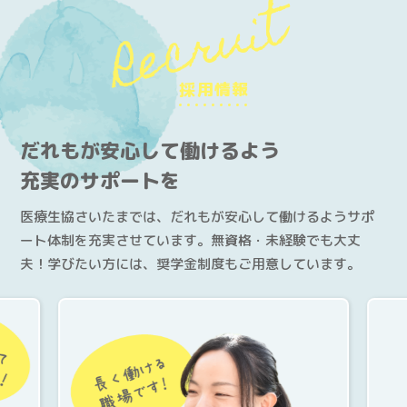
Recruit
介護付有料老人ホーム
ケアセンターすこやか（川口市）
介護老人保健施設
ケアセンターかもがわ（上尾市）
ケアセンターひだまり（春日部市）
採用情報
生協介護センターこだま（上里町）
だれもが安心して働けるよう
ケアセンターはんのう（飯能市）
充実のサポートを
生協ケアセンターたかしな（川越市）
医療生協さいたまでは、だれもが安心して働けるようサポ
医療生協おおみやケアセンター（さいたま市）
ート体制を充実させています。無資格・未経験でも大丈
深谷生協訪問看護ステーション（深谷市）
夫！学びたい方には、奨学金制度もご用意しています。
さんとめホーム（所沢市）
介護付有料老人ホーム 桂の樹（所沢市）
老人保健施設さんとめ（所沢市）
老人保健施設みぬま（川口市）