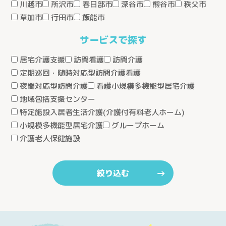
サービス紹介
川越市
所沢市
春日部市
深谷市
熊谷市
秩父市
草加市
行田市
飯能市
サービス紹介トップ
事業所を探す
サービスで探す
看護小規模多機能型居宅介護
事業所を探すトップ
居宅介護支援
訪問看護
訪問介護
小規模多機能型居宅介護
採用情報
ケアステーションうらしん（さいたま市）
定期巡回・随時対応型訪問介護看護
グループホーム
夜間対応型訪問介護
看護小規模多機能型居宅介護
ケアセンターきょうどう（川口市）
お知らせ
地域包括支援センター
居宅介護支援
ケアセンターとこしん（所沢市）
特定施設入居者生活介護(介護付有料老人ホーム)
お問い合わせ
訪問看護
ケアセンターさきたま（行田市）
小規模多機能型居宅介護
グループホーム
訪問介護
介護老人保健施設
熊谷生協ケアセンター（熊谷市）
個人情報の取り扱いについて
→
通所介護
生協ちちぶケアステーション（秩父市）
絞り込む
通所リハビリテーション
ケアセンターかがやき（川口市）
定期巡回随時対応型訪問介護看護
ケアステーションかしの木（草加市）
夜間対応型訪問介護
医療生協さいたまふじみ野ケアセンター（ふじみ野市）