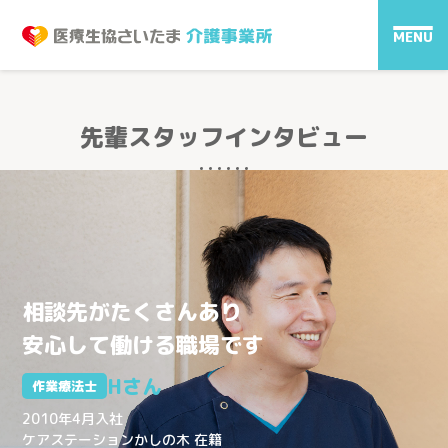
MENU
先輩スタッフインタビュー
相談先がたくさんあり
安心して働ける職場です
Hさん
作業療法士
2010年4月入社
ケアステーションかしの木 在籍