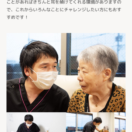
ことがあればきちんと耳を傾けてくれる環境がありますの
介護付有料老人ホーム
ケアセンターすこやか（川口市）
で、これからいろんなことにチャレンジしたい方にもおす
介護老人保健施設
すめです！
ケアセンターかもがわ（上尾市）
ケアセンターひだまり（春日部市）
生協介護センターこだま（上里町）
ケアセンターはんのう（飯能市）
生協ケアセンターたかしな（川越市）
医療生協おおみやケアセンター（さいたま市）
深谷生協訪問看護ステーション（深谷市）
さんとめホーム（所沢市）
介護付有料老人ホーム 桂の樹（所沢市）
老人保健施設さんとめ（所沢市）
老人保健施設みぬま（川口市）