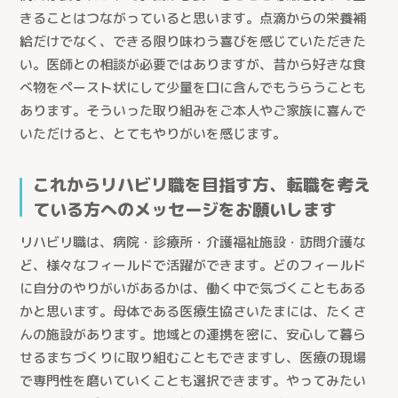
サービス紹介
きることはつながっていると思います。点滴からの栄養補
給だけでなく、できる限り味わう喜びを感じていただきた
サービス紹介トップ
事業所を探す
い。医師との相談が必要ではありますが、昔から好きな食
看護小規模多機能型居宅介護
べ物をペースト状にして少量を口に含んでもうらうことも
事業所を探すトップ
あります。そういった取り組みをご本人やご家族に喜んで
小規模多機能型居宅介護
採用情報
ケアステーションうらしん（さいたま市）
いただけると、とてもやりがいを感じます。
グループホーム
ケアセンターきょうどう（川口市）
お知らせ
居宅介護支援
これからリハビリ職を目指す方、転職を考え
ケアセンターとこしん（所沢市）
お問い合わせ
ている方へのメッセージをお願いします
訪問看護
ケアセンターさきたま（行田市）
リハビリ職は、病院・診療所・介護福祉施設・訪問介護な
訪問介護
熊谷生協ケアセンター（熊谷市）
個人情報の取り扱いについて
→
ど、様々なフィールドで活躍ができます。どのフィールド
通所介護
生協ちちぶケアステーション（秩父市）
に自分のやりがいがあるかは、働く中で気づくこともある
通所リハビリテーション
かと思います。母体である医療生協さいたまには、たくさ
ケアセンターかがやき（川口市）
んの施設があります。地域との連携を密に、安心して暮ら
定期巡回随時対応型訪問介護看護
ケアステーションかしの木（草加市）
せるまちづくりに取り組むこともできますし、医療の現場
夜間対応型訪問介護
で専門性を磨いていくことも選択できます。やってみたい
医療生協さいたまふじみ野ケアセンター（ふじみ野市）