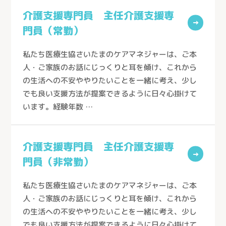
看護小規模多機能型居宅介護
介護支援専門員 主任介護支援専
事業所を探すトップ
→
小規模多機能型居宅介護
門員（常勤）
採用情報
ケアステーションうらしん（さいたま市）
グループホーム
ケアセンターきょうどう（川口市）
私たち医療生協さいたまのケアマネジャーは、ご本
お知らせ
居宅介護支援
人・ご家族のお話にじっくりと耳を傾け、これから
ケアセンターとこしん（所沢市）
お問い合わせ
の生活への不安ややりたいことを一緒に考え、少し
訪問看護
ケアセンターさきたま（行田市）
でも良い支援方法が提案できるように日々心掛けて
訪問介護
います。経験年数 …
熊谷生協ケアセンター（熊谷市）
個人情報の取り扱いについて
→
通所介護
生協ちちぶケアステーション（秩父市）
通所リハビリテーション
介護支援専門員 主任介護支援専
ケアセンターかがやき（川口市）
→
定期巡回随時対応型訪問介護看護
門員（非常勤）
ケアステーションかしの木（草加市）
夜間対応型訪問介護
医療生協さいたまふじみ野ケアセンター（ふじみ野市）
私たち医療生協さいたまのケアマネジャーは、ご本
介護付有料老人ホーム
人・ご家族のお話にじっくりと耳を傾け、これから
ケアセンターすこやか（川口市）
の生活への不安ややりたいことを一緒に考え、少し
介護老人保健施設
ケアセンターかもがわ（上尾市）
でも良い支援方法が提案できるように日々心掛けて