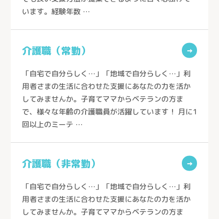
います。経験年数 …
ケアセンターひだまり（春日部市）
生協介護センターこだま（上里町）
介護職（常勤）
ケアセンターはんのう（飯能市）
→
生協ケアセンターたかしな（川越市）
「自宅で自分らしく…」「地域で自分らしく…」利
医療生協おおみやケアセンター（さいたま市）
用者さまの生活に合わせた支援にあなたの力を活か
してみませんか。子育てママからベテランの方ま
深谷生協訪問看護ステーション（深谷市）
で、様々な年齢の介護職員が活躍しています！ 月に1
さんとめホーム（所沢市）
回以上のミーテ …
介護付有料老人ホーム 桂の樹（所沢市）
老人保健施設さんとめ（所沢市）
介護職（非常勤）
→
老人保健施設みぬま（川口市）
「自宅で自分らしく…」「地域で自分らしく…」利
用者さまの生活に合わせた支援にあなたの力を活か
してみませんか。子育てママからベテランの方ま