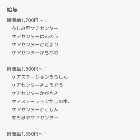
給与
時間給1,700円～：
とじる
ふじみ野ケアセンター
ケアセンターはんのう
ケアセンターひだまり
ケアセンターかもがわ
医療生協さいたまの介護
時間給1,800円～：
サービス紹介
ケアステーションうらしん
ケアセンターきょうどう
サービス紹介トップ
事業所を探す
ケアセンターかがやき
ケアステーションかしの木、
看護小規模多機能型居宅介護
事業所を探すトップ
ケアセンターとこしん
小規模多機能型居宅介護
採用情報
おおみやケアセンター
ケアステーションうらしん（さいたま市）
グループホーム
ケアセンターきょうどう（川口市）
お知らせ
時間給1,550円～：
居宅介護支援