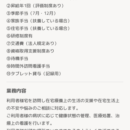
②昇給年1回（評価制度あり）
医療生協おおみやケアセンター（さいたま市）
③季節手当（7月・12月）
④家族手当（扶養している場合）
深谷生協訪問看護ステーション（深谷市）
⑤住宅手当（扶養している場合）
さんとめホーム（所沢市）
⑥研修制度有
介護付有料老人ホーム 桂の樹（所沢市）
⑦交通費（法人規定あり）
⑧資格取得支援制度あり
老人保健施設さんとめ（所沢市）
⑨待機手当
老人保健施設みぬま（川口市）
⑩時間外訪問看護手当
⑪タブレット貸与（記録用）
業務内容
利用者様宅を訪問し在宅療養上の生活の支援や在宅生活上
の不安や悩みのご相談に対応します。
ご利用者様の病状に応じて健康状態の管理、医療処置、治
療上の看護を行います。