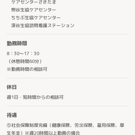
ケアセンターとこしん（所沢市）
ケアセンターさきたま
お問い合わせ
訪問看護
熊谷生協ケアセンター
ケアセンターさきたま（行田市）
ちちぶ生協ケアセンター
訪問介護
熊谷生協ケアセンター（熊谷市）
個人情報の取り扱いについて
深谷生協訪問看護ステーション
→
通所介護
生協ちちぶケアステーション（秩父市）
通所リハビリテーション
勤務時間
ケアセンターかがやき（川口市）
定期巡回随時対応型訪問介護看護
8：30～17：30
ケアステーションかしの木（草加市）
（休憩時間60分）
夜間対応型訪問介護
医療生協さいたまふじみ野ケアセンター（ふじみ野市）
※勤務時間の相談可
介護付有料老人ホーム
ケアセンターすこやか（川口市）
介護老人保健施設
休日
ケアセンターかもがわ（上尾市）
週1日・短時間からの相談可
ケアセンターひだまり（春日部市）
生協介護センターこだま（上里町）
待遇
ケアセンターはんのう（飯能市）
①社会保障制度完備（健康保険、労災保険、雇用保険、厚
生年金）※週20時間以上勤務の場合
生協ケアセンターたかしな（川越市）