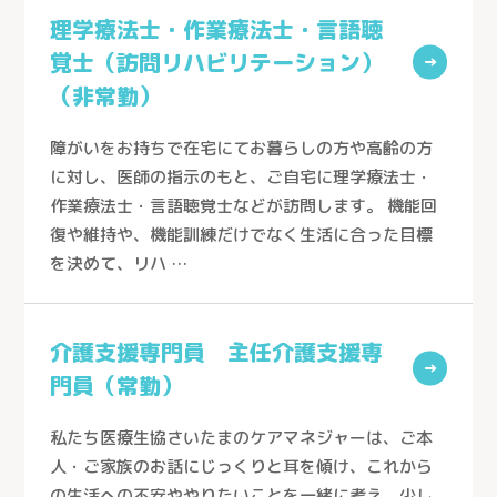
グループホーム
理学療法士・作業療法士・言語聴
ケアセンターきょうどう（川口市）
お知らせ
覚士（訪問リハビリテーション）
居宅介護支援
→
ケアセンターとこしん（所沢市）
（非常勤）
お問い合わせ
訪問看護
ケアセンターさきたま（行田市）
訪問介護
障がいをお持ちで在宅にてお暮らしの方や高齢の方
熊谷生協ケアセンター（熊谷市）
個人情報の取り扱いについて
→
に対し、医師の指示のもと、ご自宅に理学療法士・
通所介護
生協ちちぶケアステーション（秩父市）
作業療法士・言語聴覚士などが訪問します。 機能回
通所リハビリテーション
復や維持や、機能訓練だけでなく生活に合った目標
ケアセンターかがやき（川口市）
を決めて、リハ …
定期巡回随時対応型訪問介護看護
ケアステーションかしの木（草加市）
夜間対応型訪問介護
医療生協さいたまふじみ野ケアセンター（ふじみ野市）
介護支援専門員 主任介護支援専
介護付有料老人ホーム
ケアセンターすこやか（川口市）
→
門員（常勤）
介護老人保健施設
ケアセンターかもがわ（上尾市）
私たち医療生協さいたまのケアマネジャーは、ご本
ケアセンターひだまり（春日部市）
人・ご家族のお話にじっくりと耳を傾け、これから
生協介護センターこだま（上里町）
の生活への不安ややりたいことを一緒に考え、少し