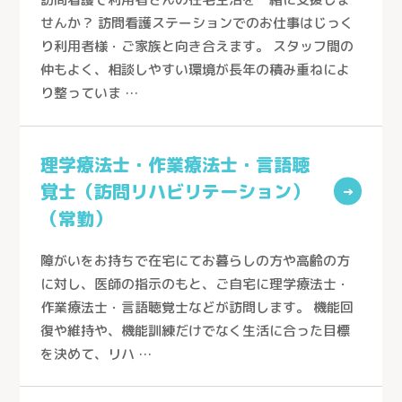
せんか？ 訪問看護ステーションでのお仕事はじっく
り利用者様・ご家族と向き合えます。 スタッフ間の
仲もよく、相談しやすい環境が長年の積み重ねによ
り整っていま …
とじる
理学療法士・作業療法士・言語聴
覚士（訪問リハビリテーション）
→
（常勤）
医療生協さいたまの介護
障がいをお持ちで在宅にてお暮らしの方や高齢の方
サービス紹介
に対し、医師の指示のもと、ご自宅に理学療法士・
作業療法士・言語聴覚士などが訪問します。 機能回
サービス紹介トップ
事業所を探す
復や維持や、機能訓練だけでなく生活に合った目標
看護小規模多機能型居宅介護
を決めて、リハ …
事業所を探すトップ
小規模多機能型居宅介護
採用情報
ケアステーションうらしん（さいたま市）