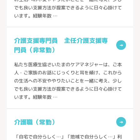
でも良い支援方法が提案できるように日々心掛けて
ケアセンターはんのう（飯能市）
います。経験年数 …
生協ケアセンターたかしな（川越市）
医療生協おおみやケアセンター（さいたま市）
介護支援専門員 主任介護支援専
深谷生協訪問看護ステーション（深谷市）
→
門員（非常勤）
さんとめホーム（所沢市）
私たち医療生協さいたまのケアマネジャーは、ご本
介護付有料老人ホーム 桂の樹（所沢市）
人・ご家族のお話にじっくりと耳を傾け、これから
老人保健施設さんとめ（所沢市）
の生活への不安ややりたいことを一緒に考え、少し
でも良い支援方法が提案できるように日々心掛けて
老人保健施設みぬま（川口市）
います。経験年数 …
介護職（常勤）
→
「自宅で自分らしく…」「地域で自分らしく…」利