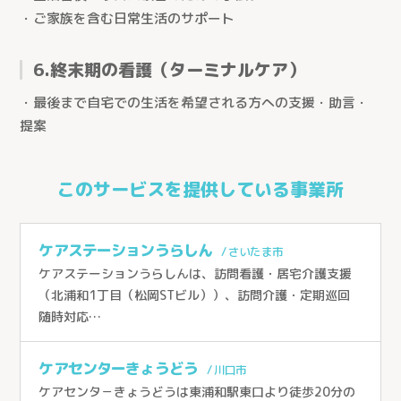
・ご家族を含む日常生活のサポート
6.終末期の看護（ターミナルケア）
・最後まで自宅での生活を希望される方への支援・助言・
提案
とじる
このサービスを提供している事業所
ケアステーションうらしん
/ さいたま市
ケアステーションうらしんは、訪問看護・居宅介護支援
医療生協さいたまの介護
（北浦和1丁目（松岡STビル））、訪問介護・定期巡回
随時対応…
サービス紹介
サービス紹介トップ
事業所を探す
ケアセンターきょうどう
/ 川口市
ケアセンタ－きょうどうは東浦和駅東口より徒歩20分の
看護小規模多機能型居宅介護