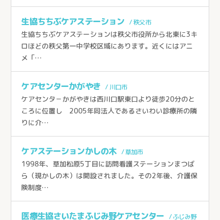
ケアセンターひだまり（春日部市）
生協介護センターこだま（上里町）
生協ちちぶケアステーション
/ 秩父市
生協ちちぶケアステーションは秩父市役所から北東に3キ
ケアセンターはんのう（飯能市）
ロほどの秩父第一中学校区域にあります。近くにはアニ
生協ケアセンターたかしな（川越市）
メ「…
医療生協おおみやケアセンター（さいたま市）
ケアセンターかがやき
/ 川口市
深谷生協訪問看護ステーション（深谷市）
ケアセンタ－かがやきは西川口駅東口より徒歩20分のと
さんとめホーム（所沢市）
ころに位置し 2005年同法人であるさいわい診療所の隣
りに介…
介護付有料老人ホーム 桂の樹（所沢市）
老人保健施設さんとめ（所沢市）
ケアステーションかしの木
/ 草加市
1998年、草加松原5丁目に訪問看護ステーションまつば
老人保健施設みぬま（川口市）
ら（現かしの木）は開設されました。その2年後、介護保
険制度…
医療生協さいたまふじみ野ケアセンター
/ ふじみ野