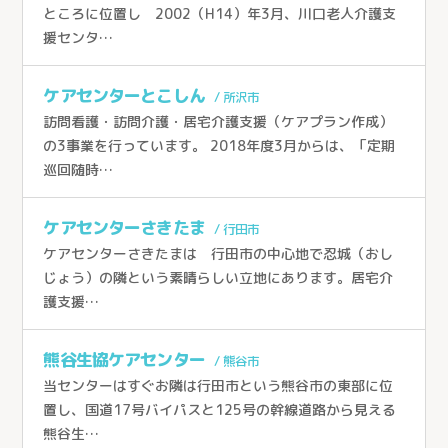
事業所を探すトップ
ところに位置し 2002（H14）年3月、川口老人介護支
小規模多機能型居宅介護
採用情報
援センタ…
ケアステーションうらしん（さいたま市）
グループホーム
ケアセンターきょうどう（川口市）
お知らせ
ケアセンターとこしん
/ 所沢市
居宅介護支援
ケアセンターとこしん（所沢市）
訪問看護・訪問介護・居宅介護支援（ケアプラン作成）
お問い合わせ
訪問看護
の3事業を行っています。 2018年度3月からは、「定期
ケアセンターさきたま（行田市）
巡回随時…
訪問介護
熊谷生協ケアセンター（熊谷市）
個人情報の取り扱いについて
→
通所介護
ケアセンターさきたま
生協ちちぶケアステーション（秩父市）
/ 行田市
通所リハビリテーション
ケアセンターさきたまは 行田市の中心地で忍城（おし
ケアセンターかがやき（川口市）
じょう）の隣という素晴らしい立地にあります。居宅介
定期巡回随時対応型訪問介護看護
ケアステーションかしの木（草加市）
護支援…
夜間対応型訪問介護
医療生協さいたまふじみ野ケアセンター（ふじみ野市）
熊谷生協ケアセンター
/ 熊谷市
介護付有料老人ホーム
ケアセンターすこやか（川口市）
当センターはすぐお隣は行田市という熊谷市の東部に位
介護老人保健施設
置し、国道17号バイパスと125号の幹線道路から見える
ケアセンターかもがわ（上尾市）
熊谷生…