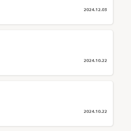
とじる
2024.12.03
ケアセンターきょうどう（川口市）
ケアセンターさきたま（行田市）
生協ちちぶケアステーション（秩父市）
2024.10.22
ケアステーションかしの木（草加市）
ケアセンターすこやか（川口市）
ケアセンターひだまり（春日部市）
ケアセンターはんのう（飯能市）
2024.10.22
医療生協おおみやケアセンター（さいたま市）
さんとめホーム（所沢市）