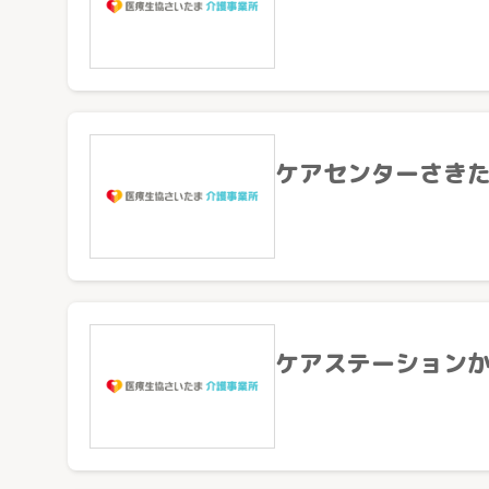
医療生協さいたまの介護
サービス紹介
ケアセンターさき
看護小規模多機能型居宅介護
小規模多機能型居宅介護
グループホーム
居宅介護支援
訪問看護
訪問介護
通所介護
ケアステーション
通所リハビリテーション
定期巡回随時対応型訪問介護看護
夜間対応型訪問介護
介護付有料老人ホーム
介護老人保健施設