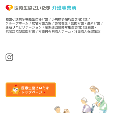
生協介護センターこだま（上里町）
ケアセンターはんのう（飯能市）
看護小規模多機能型居宅介護
小規模多機能型居宅介護
グループホーム
居宅介護支援
訪問看護
訪問介護
通所介護
生協ケアセンターたかしな（川越市）
通所リハビリテーション
定期巡回随時対応型訪問介護看護
夜間対応型訪問介護
介護付有料老人ホーム
介護老人保健施設
医療生協おおみやケアセンター（さいたま市）
深谷生協訪問看護ステーション（深谷市）
さんとめホーム（所沢市）
介護付有料老人ホーム 桂の樹（所沢市）
老人保健施設さんとめ（所沢市）
老人保健施設みぬま（川口市）