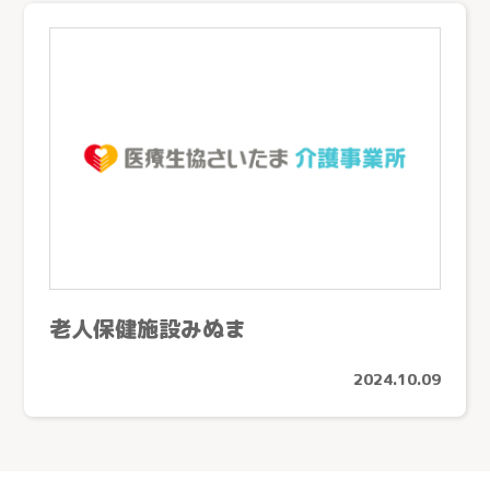
小規模多機能型居宅介護
採用情報
ケアステーションうらしん（さいたま市）
グループホーム
ケアセンターきょうどう（川口市）
お知らせ
居宅介護支援
ケアセンターとこしん（所沢市）
お問い合わせ
訪問看護
ケアセンターさきたま（行田市）
訪問介護
熊谷生協ケアセンター（熊谷市）
個人情報の取り扱いについて
→
通所介護
生協ちちぶケアステーション（秩父市）
通所リハビリテーション
ケアセンターかがやき（川口市）
定期巡回随時対応型訪問介護看護
ケアステーションかしの木（草加市）
老人保健施設みぬま
夜間対応型訪問介護
医療生協さいたまふじみ野ケアセンター（ふじみ野市）
介護付有料老人ホーム
2024.10.09
ケアセンターすこやか（川口市）
介護老人保健施設
ケアセンターかもがわ（上尾市）
ケアセンターひだまり（春日部市）