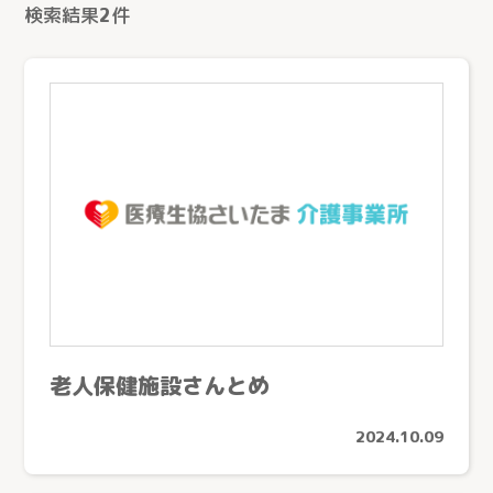
検索結果
2
件
とじる
医療生協さいたまの介護
サービス紹介
老人保健施設さんとめ
サービス紹介トップ
事業所を探す
2024.10.09
看護小規模多機能型居宅介護
事業所を探すトップ