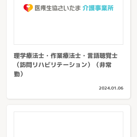
サービス紹介
サービス紹介トップ
事業所を探す
看護小規模多機能型居宅介護
事業所を探すトップ
小規模多機能型居宅介護
採用情報
ケアステーションうらしん（さいたま市）
グループホーム
理学療法士・作業療法士・言語聴覚士
ケアセンターきょうどう（川口市）
お知らせ
（訪問リハビリテーション）（非常
居宅介護支援
ケアセンターとこしん（所沢市）
勤）
お問い合わせ
訪問看護
ケアセンターさきたま（行田市）
訪問介護
2024.01.06
熊谷生協ケアセンター（熊谷市）
個人情報の取り扱いについて
→
通所介護
生協ちちぶケアステーション（秩父市）
通所リハビリテーション
ケアセンターかがやき（川口市）
定期巡回随時対応型訪問介護看護
ケアステーションかしの木（草加市）
夜間対応型訪問介護
医療生協さいたまふじみ野ケアセンター（ふじみ野市）