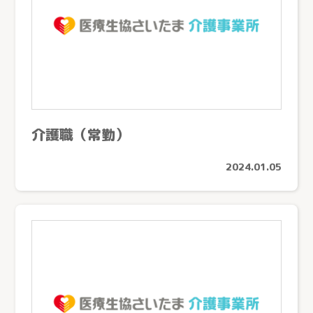
介護付有料老人ホーム
ケアセンターすこやか（川口市）
介護老人保健施設
ケアセンターかもがわ（上尾市）
ケアセンターひだまり（春日部市）
生協介護センターこだま（上里町）
ケアセンターはんのう（飯能市）
介護職（常勤）
生協ケアセンターたかしな（川越市）
2024.01.05
医療生協おおみやケアセンター（さいたま市）
深谷生協訪問看護ステーション（深谷市）
さんとめホーム（所沢市）
介護付有料老人ホーム 桂の樹（所沢市）
老人保健施設さんとめ（所沢市）
老人保健施設みぬま（川口市）